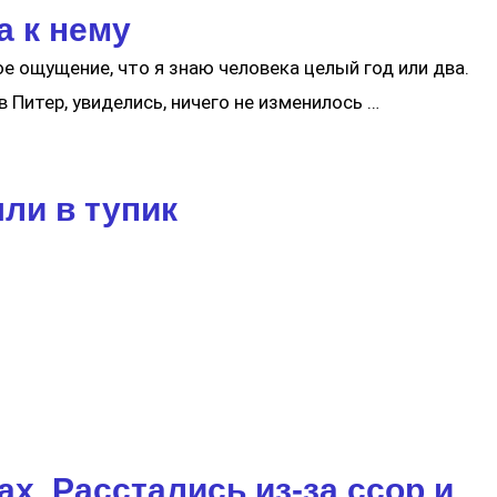
а к нему
ое ощущение, что я знаю человека целый год или два.
в Питер, увиделись, ничего не изменилось …
ли в тупик
х. Расстались из-за ссор и